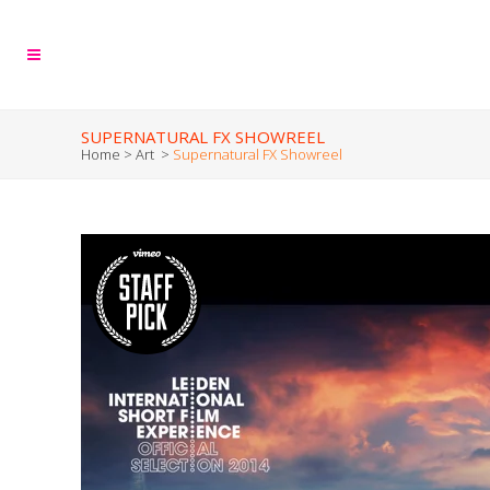
SUPERNATURAL FX SHOWREEL
Home
>
Art
>
Supernatural FX Showreel