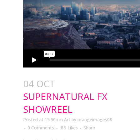
04 OCT
SUPERNATURAL FX
SHOWREEL
Posted at 15:50h
in
Art
by
orangeimages08
0 Comments
88
Likes
Share