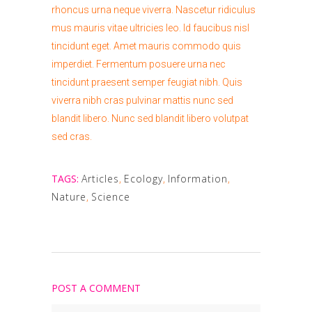
rhoncus urna neque viverra. Nascetur ridiculus
mus mauris vitae ultricies leo. Id faucibus nisl
tincidunt eget. Amet mauris commodo quis
imperdiet. Fermentum posuere urna nec
tincidunt praesent semper feugiat nibh. Quis
viverra nibh cras pulvinar mattis nunc sed
blandit libero. Nunc sed blandit libero volutpat
sed cras.
TAGS:
Articles
,
Ecology
,
Information
,
Nature
,
Science
POST A COMMENT