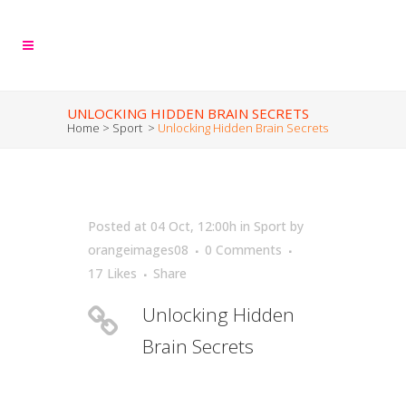
UNLOCKING HIDDEN BRAIN SECRETS
Home
>
Sport
>
Unlocking Hidden Brain Secrets
Posted at 04 Oct, 12:00h
in
Sport
by
orangeimages08
0 Comments
17
Likes
Share
Unlocking Hidden
Brain Secrets